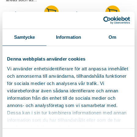
99
kr
19
kr
Samtycke
Information
Om
RUBBER GLOVE
RUBBER GLOVE
LARGE
MEDIUM
Rubber gloves that protect
Rubber gloves that protect
Denna webbplats använder cookies
your hands during activities
your hands during activities
Vi använder enhetsidentifierare för att anpassa innehållet
such...
such...
och annonserna till användarna, tillhandahålla funktioner
för sociala medier och analysera vår trafik. Vi
19
kr
19
kr
vidarebefordrar även sådana identifierare och annan
information från din enhet till de sociala medier och
annons- och analysföretag som vi samarbetar med.
Dessa kan i sin tur kombinera informationen med annan
RUBBER GLOVE
WASTEBAG 25-PACK
information som du har tillhandahållit eller som de har
SMALL
Trash bag with tie handles,
samlat in när du har använt deras tjänster.
Rubber gloves that protect
perfect for waste in...
your hands during activities
Samtyckesval