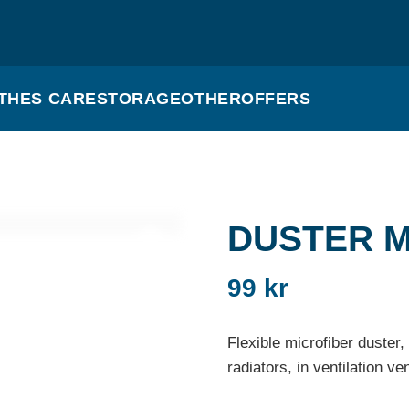
THES CARE
STORAGE
OTHER
OFFERS
DUSTER M
99
kr
Flexible microfiber duster
radiators, in ventilation v