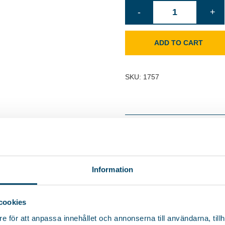
Duster
-
+
microfiber
quantity
ADD TO CART
SKU:
1757
PRODUCT DESCRIP
Information
cookies
e för att anpassa innehållet och annonserna till användarna, tillh