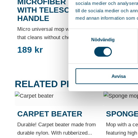
MICROFIBER MOP
sociala medier och analysera 
WITH TELESCOPIC
till de sociala medier och a
HANDLE
med annan information som du 
Micro universal mop with microfiber
Samtyckesval
that cleans without chemicals....
Nödvändig
189
kr
Avvisa
RELATED PRODUCTS
CARPET BEATER
SPONGE
Durable! Carpet beater made from
Mop with a ce
durable nylon. With rubberized...
featuring hig