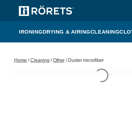
IRONING
DRYING & AIRING
CLEANING
CLO
Home
/
Cleaning
/
Other
/ Duster microfiber