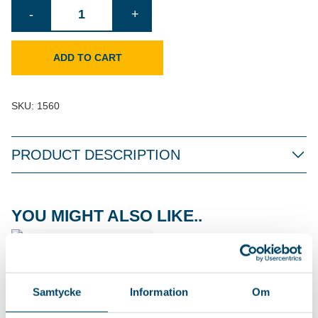
Duster
-
+
quantity
ADD TO CART
SKU:
1560
PRODUCT DESCRIPTION
YOU MIGHT ALSO LIKE..
DUSTER MICROFIBER
Flexible microfiber duster,
Samtycke
Information
Om
perfect for hard-to-reach