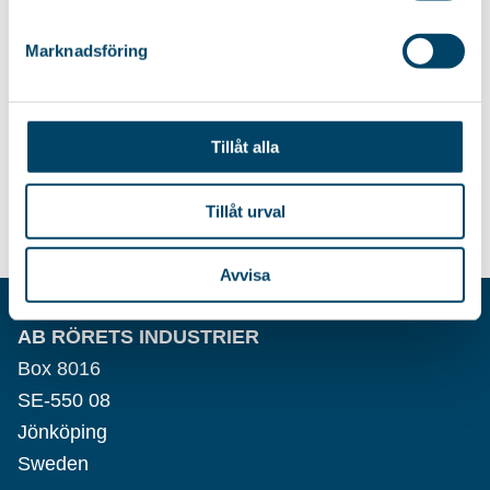
VISCOSE MOP WITH
Refill for your viscose mop.
TELESCOPIC HANDLE
Perfect for wooden, plastic-...
Marknadsföring
Viscose mop perfect for
wooden, plastic- and parquet
floors....
Tillåt alla
39
kr
69
kr
Tillåt urval
Avvisa
AB RÖRETS INDUSTRIER
Box 8016
SE-550 08
Jönköping
Sweden