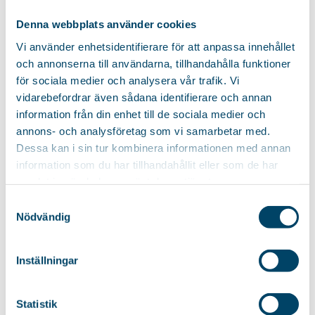
areas such as...
Denna webbplats använder cookies
99
kr
Vi använder enhetsidentifierare för att anpassa innehållet
och annonserna till användarna, tillhandahålla funktioner
för sociala medier och analysera vår trafik. Vi
vidarebefordrar även sådana identifierare och annan
RELATED PRODUCTS
information från din enhet till de sociala medier och
annons- och analysföretag som vi samarbetar med.
Dessa kan i sin tur kombinera informationen med annan
MICROFIBER MOP
SCRUBBING BRUSH
information som du har tillhandahållit eller som de har
REFILL
Soft scrubbing brush perfect
samlat in när du har använt deras tjänster.
Refill for your Micro universal
for cleaning floors, walls and...
Samtyckesval
mop that cleans with...
Nödvändig
59
kr
Inställningar
Statistik
VISCOSE MOP REFILL