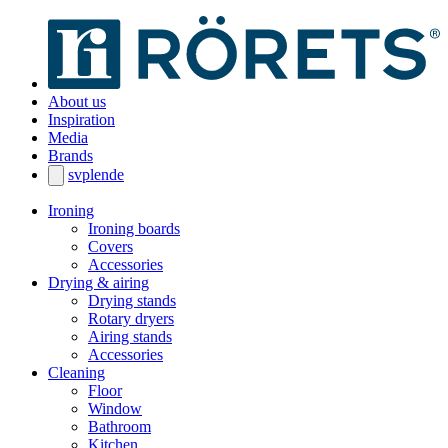
About us
Inspiration
Media
Brands
sv
pl
en
de
Ironing
Ironing boards
Covers
Accessories
Drying & airing
Drying stands
Rotary dryers
Airing stands
Accessories
Cleaning
Floor
Window
Bathroom
Kitchen