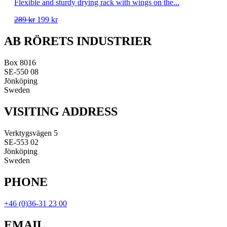
Flexible and sturdy drying rack with wings on the...
Original
Current
289
kr
199
kr
price
price
was:
is:
AB RÖRETS INDUSTRIER
289 kr.
199 kr.
Box 8016
SE-550 08
Jönköping
Sweden
VISITING ADDRESS
Verktygsvägen 5
SE-553 02
Jönköping
Sweden
PHONE
+46 (0)36-31 23 00
EMAIL