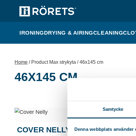
IRONING
DRYING & AIRING
CLEANING
CLO
Home
/ Product Max strykyta / 46x145 cm
46X145 CM
Samtycke
COVER NELLY
Denna webbplats använder 