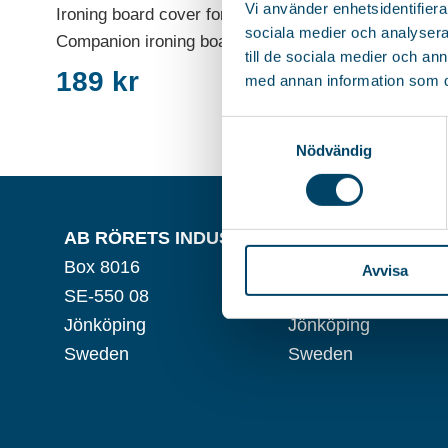
Vi använder enhetsidentifierar
Ironing board cover for the
sociala medier och analysera 
Companion ironing board with...
till de sociala medier och a
189
kr
med annan information som du 
Samtyckesval
Nödvändig
AB RÖRETS INDUSTRIER
VISITING ADDRES
Box 8016
Verktygsvägen 5
Avvisa
SE-550 08
SE-553 02
Jönköping
Jönköping
Sweden
Sweden