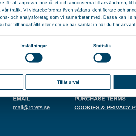
e för att anpassa innehållet och annonserna till användarna, tillh
vår trafik. Vi vidarebefordrar även sådana identifierare och anna
nnons- och analysföretag som vi samarbetar med. Dessa kan i sin
har tillhandahållit eller som de har samlat in när du har använt 
Inställningar
Statistik
S
PHONE
ORG. NUMBER
+46 (0)36-31 23 00
556380-5885
Tillåt urval
EMAIL
PURCHASE TERMS
mail@rorets.se
COOKIES & PRIVACY 