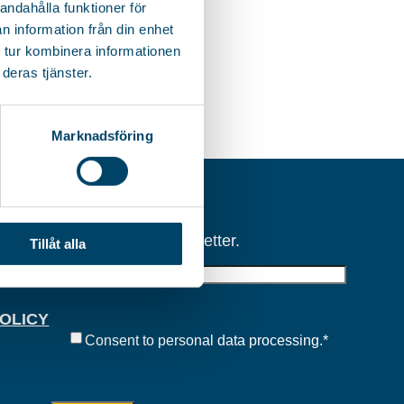
andahålla funktioner för
n information från din enhet
 tur kombinera informationen
deras tjänster.
Marknadsföring
NEWSLETTER
Sign up for our newsletter.
Tillåt alla
E-
post
POLICY
Samtycke
*
Consent to personal data processing.
*