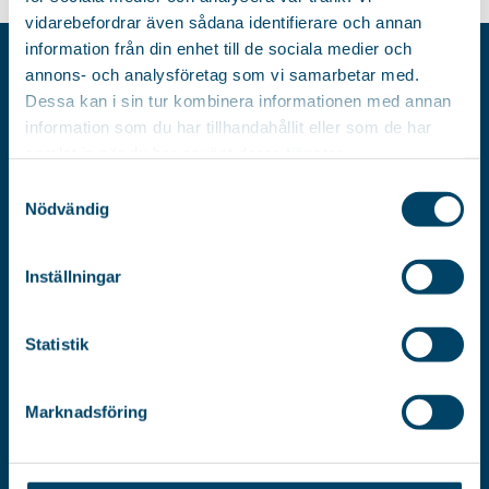
vidarebefordrar även sådana identifierare och annan
information från din enhet till de sociala medier och
annons- och analysföretag som vi samarbetar med.
AB RÖRETS INDUSTRIER
Dessa kan i sin tur kombinera informationen med annan
Box 8016
information som du har tillhandahållit eller som de har
SE-550 08
samlat in när du har använt deras tjänster.
Jönköping
Samtyckesval
Sweden
Nödvändig
VISITING ADDRESS
PHONE
Inställningar
Verktygsvägen 5
+46 (0)36-31 23 00
SE-553 02
Statistik
Jönköping
EMAIL
Sweden
mail@rorets.se
Marknadsföring
ORG. NUMBER