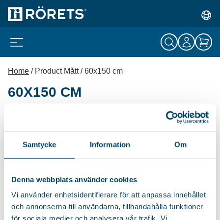
Home
/ Product Mått / 60x150 cm
60X150 CM
STORAGE BAG
JESSICA
Samtycke
Information
Om
Extra-long garment bag with a
window in transparent
Denna webbplats använder cookies
plastic....
Vi använder enhetsidentifierare för att anpassa innehållet
119
kr
och annonserna till användarna, tillhandahålla funktioner
för sociala medier och analysera vår trafik. Vi