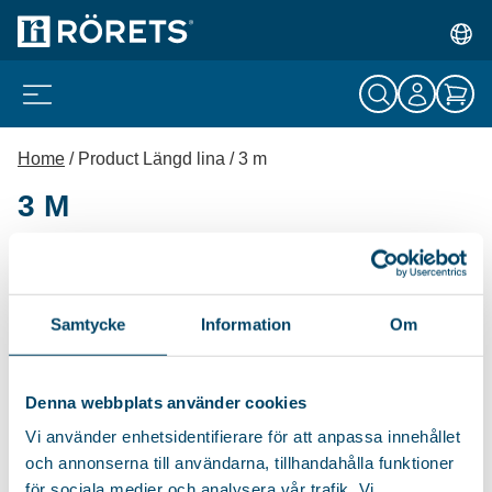
Home
/ Product Längd lina / 3 m
3 M
DRYING RACK
PRACTICA
Samtycke
Information
Om
Drying rack for radiators,
balconies, bathtubs, and
Denna webbplats använder cookies
various railings....
Vi använder enhetsidentifierare för att anpassa innehållet
139
kr
och annonserna till användarna, tillhandahålla funktioner
för sociala medier och analysera vår trafik. Vi