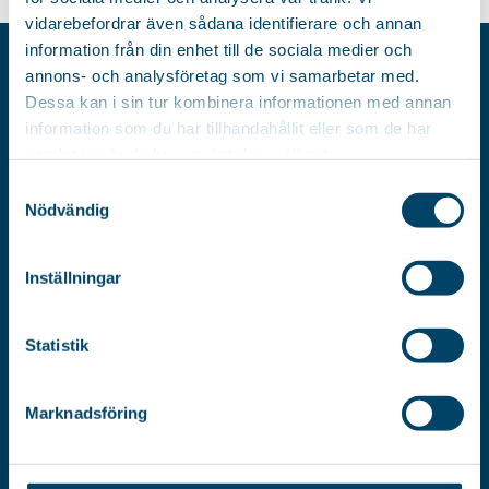
vidarebefordrar även sådana identifierare och annan
information från din enhet till de sociala medier och
annons- och analysföretag som vi samarbetar med.
AB RÖRETS INDUSTRIER
Dessa kan i sin tur kombinera informationen med annan
Box 8016
information som du har tillhandahållit eller som de har
SE-550 08
samlat in när du har använt deras tjänster.
Jönköping
Samtyckesval
Sweden
Nödvändig
VISITING ADDRESS
PHONE
Inställningar
Verktygsvägen 5
+46 (0)36-31 23 00
SE-553 02
Statistik
Jönköping
EMAIL
Sweden
mail@rorets.se
Marknadsföring
ORG. NUMBER